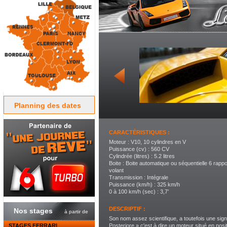
Planning des dates
CARACTÉRISTIQUES :
Moteur : V10, 10 cylindres en V
Puissance (cv) : 560 CV
Cylindrée (litres) : 5.2 litres
Boite : Boite automatique ou séquentielle 6 rapp
volant
Transmission : Intégrale
Puissance (km/h) : 325 km/h
0 à 100 km/h (sec) : 3,7’
DESCRIPTIF :
Nos stages
à partir de
Son nom assez scientifique, a toutefois une sign
STAGES FERRARI
Posteriore » c'est à dire un moteur situé en posit