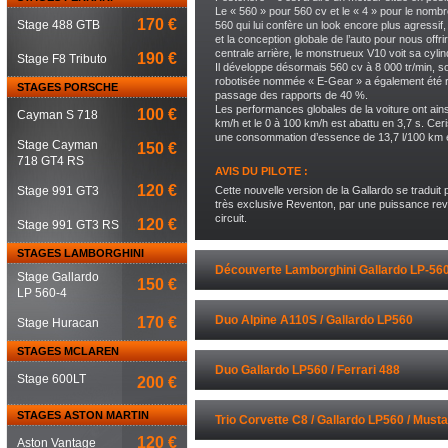
Le « 560 » pour 560 cv et le « 4 » pour le nombr
170 €
Stage 488 GTB
560 qui lui confère un look encore plus agress
et la conception globale de l’auto pour nous offr
centrale arrière, le monstrueux V10 voit sa cyli
190 €
Stage F8 Tributo
Il développe désormais 560 cv à 8 000 tr/min, so
robotisée nommée « E-Gear » a également été re
STAGES PORSCHE
passage des rapports de 40 %.
Les performances globales de la voiture ont ains
100 €
Cayman S 718
km/h et le 0 à 100 km/h est abattu en 3,7 s. C
une consommation d’essence de 13,7 l/100 km 
Stage Cayman
150 €
718 GT4 RS
AVIS DU PILOTE :
120 €
Stage 991 GT3
Cette nouvelle version de la Gallardo se traduit
très exclusive Reventon, par une puissance rev
circuit.
120 €
Stage 991 GT3 RS
STAGES LAMBORGHINI
Découverte Lamborghini Gallardo LP-56
Stage Gallardo
150 €
LP 560-4
Duo Alpine A110S / Gallardo LP560
170 €
Stage Huracan
STAGES MCLAREN
Duo Gallardo LP560 / Ferrari 488
Stage 600LT
200 €
STAGES ASTON MARTIN
Trio Corvette C8 / Gallardo LP560 / Must
120 €
Aston Vantage