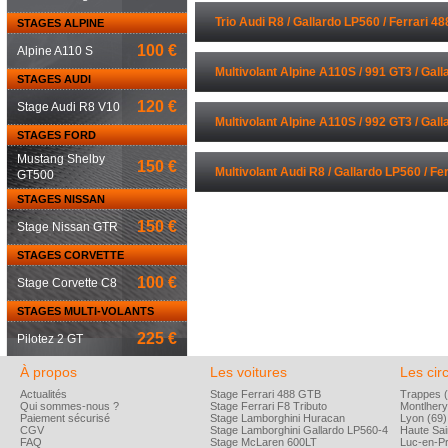
Trio Audi R8 / Gallardo LP560 / Ferrari 48
STAGES ALPINE
100 €
Alpine A110 S
Multivolant Alpine A110S / 991 GT3 / Gall
STAGES AUDI
120 €
Stage Audi R8 V10
Ferrari 488
Multivolant Alpine A110S / 992 GT3 / Gall
STAGES FORD
Mustang Shelby
Ferrari 488
150 €
Multivolant Audi R8 / Gallardo LP560 / Fer
GT500
STAGES NISSAN
RS
150 €
Stage Nissan GTR
STAGES CORVETTE
100 €
Stage Corvette C8
STAGES MULTI-VOLANTS
225 €
Pilotez 2 GT
À propos
Les voitures
Les circ
Actualités
Stage Ferrari 488 GTB
Trappes (
Qui sommes-nous ?
Stage Ferrari F8 Tributo
Montlhery
Paiement sécurisé
Stage Lamborghini Huracan
Lyon (69)
CGV
Stage Lamborghini Gallardo LP560-4
Haute Sai
FAQ
Stage McLaren 600LT
Luc-en-P