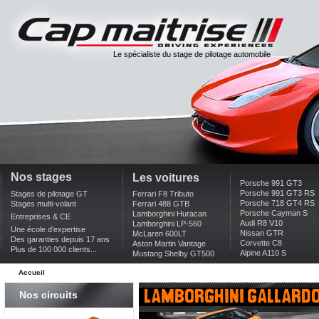
Le spécialiste du stage de pilotage automobile
Nos stages
Les voitures
Porsche 991 GT3
Porsche 991 GT3 RS
Stages de pilotage GT
Ferrari F8 Tributo
Porsche 718 GT4 RS
Stages multi-volant
Ferrari 488 GTB
Porsche Cayman S
Lamborghini Huracan
Entreprises & CE
Audi R8 V10
Lamborghini LP-560
Une école d'expertise
Nissan GTR
McLaren 600LT
Des garanties depuis 17 ans
Corvette C8
Aston Martin Vantage
Plus de 100 000 clients...
Alpine A110 S
Mustang Shelby GT500
Accueil
lamborghini gallard
Nos circuits