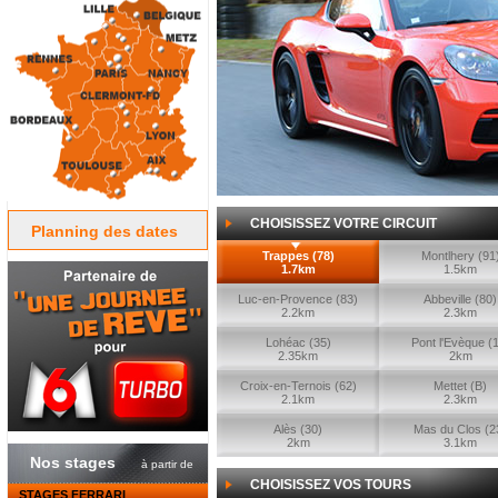
CHOISISSEZ VOTRE CIRCUIT
Planning des dates
Trappes (78)
Montlhery (91
1.7km
1.5km
Luc-en-Provence (83)
Abbeville (80)
2.2km
2.3km
Lohéac (35)
Pont l'Evèque (
2.35km
2km
Croix-en-Ternois (62)
Mettet (B)
2.1km
2.3km
Alès (30)
Mas du Clos (2
2km
3.1km
Nos stages
à partir de
CHOISISSEZ VOS TOURS
STAGES FERRARI