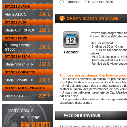
Dimanche 22 Novembre 2026
STAGES ALPINE
100 €
Alpine A110 S
ORGANISATION DU STAGE
STAGES AUDI
120 €
Stage Audi R8 V10
Profitez d’un programme ri
Prévoir 1h30 à 2h00 de pr
STAGES FORD
- Accueil nominatif
Mustang Shelby
150 €
- Briefing de 30 à 40 min
GT500
- 2 Tours de reconnaissanc
option)
STAGES NISSAN
- Mise à disposition du véh
- Tours au volant sur le cir
150 €
- Remise de la vidéo souven
Stage Nissan GTR
STAGES CORVETTE
Pour ce stage de pilotage, Cap Maitrise vous
- Une équipe conviviale de moniteurs professionn
100 €
Stage Corvette C8
FFSA (Fédération Française du Sport Automobile
- Un circuit présentant des caractéristiques suf
STAGES MULTI-VOLANTS
profiter au mieux des performances de nos véhicu
- Un parc de véhicules, propriété de Cap Maitrise
225 €
Pilotez 2 GT
par nos soins
- Une garantie individuelle accident en général a
classiques d'assurance
PACK DE BIENVENUE
A votre arrivée, un tour de cou et votre badge pe