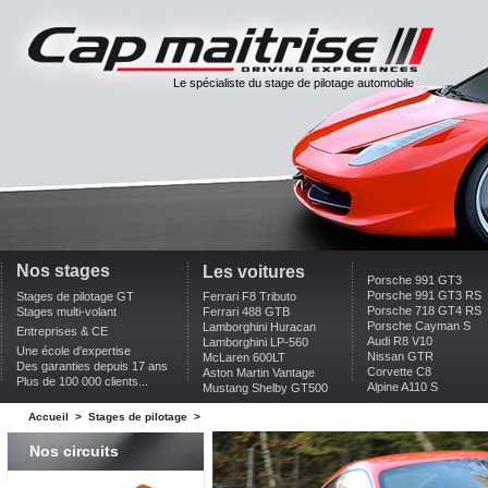
Le spécialiste du stage de pilotage automobile
Nos stages
Les voitures
Porsche 991 GT3
Porsche 991 GT3 RS
Stages de pilotage GT
Ferrari F8 Tributo
Porsche 718 GT4 RS
Stages multi-volant
Ferrari 488 GTB
Porsche Cayman S
Lamborghini Huracan
Entreprises & CE
Audi R8 V10
Lamborghini LP-560
Une école d'expertise
Nissan GTR
McLaren 600LT
Des garanties depuis 17 ans
Corvette C8
Aston Martin Vantage
Plus de 100 000 clients...
Alpine A110 S
Mustang Shelby GT500
Accueil
>
Stages de pilotage
>
Nos circuits