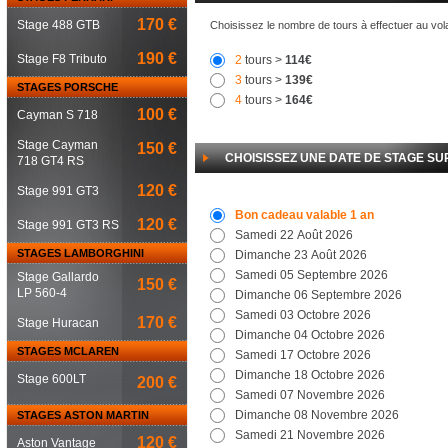
170 €
Stage 488 GTB
Choisissez le nombre de tours à effectuer au vol
190 €
Stage F8 Tributo
2
tours >
114€
3
tours >
139€
STAGES PORSCHE
4
tours >
164€
100 €
Cayman S 718
Stage Cayman
150 €
CHOISISSEZ UNE DATE DE STAGE SUR
718 GT4 RS
120 €
Stage 991 GT3
Bon cadeau valable 1 an
120 €
Stage 991 GT3 RS
Samedi 22 Août 2026
STAGES LAMBORGHINI
Dimanche 23 Août 2026
Samedi 05 Septembre 2026
Stage Gallardo
150 €
LP 560-4
Dimanche 06 Septembre 2026
Samedi 03 Octobre 2026
170 €
Stage Huracan
Dimanche 04 Octobre 2026
STAGES MCLAREN
Samedi 17 Octobre 2026
Dimanche 18 Octobre 2026
Stage 600LT
200 €
Samedi 07 Novembre 2026
Dimanche 08 Novembre 2026
STAGES ASTON MARTIN
Samedi 21 Novembre 2026
120 €
Aston Vantage