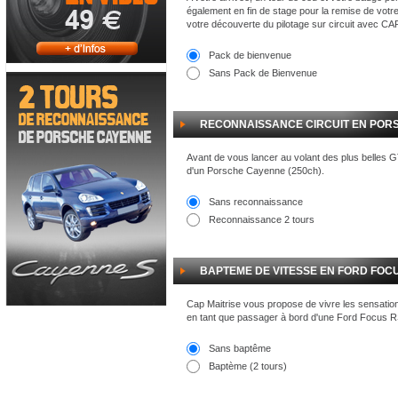
également en fin de stage pour la remise de votr
votre découverte du pilotage sur circuit avec C
Pack de bienvenue
Sans Pack de Bienvenue
RECONNAISSANCE CIRCUIT EN POR
Avant de vous lancer au volant des plus belles 
d'un Porsche Cayenne (250ch).
Sans reconnaissance
Reconnaissance 2 tours
BAPTEME DE VITESSE EN FORD FOCU
Cap Maitrise vous propose de vivre les sensation
en tant que passager à bord d'une Ford Focus RS
Sans baptême
Baptème (2 tours)