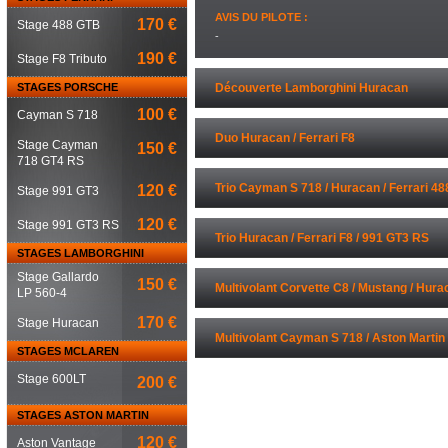
AVIS DU PILOTE :
170 €
Stage 488 GTB
-
190 €
Stage F8 Tributo
STAGES PORSCHE
Découverte Lamborghini Huracan
100 €
Cayman S 718
Duo Huracan / Ferrari F8
Stage Cayman
150 €
718 GT4 RS
Trio Cayman S 718 / Huracan / Ferrari 48
120 €
Stage 991 GT3
120 €
Stage 991 GT3 RS
Trio Huracan / Ferrari F8 / 991 GT3 RS
STAGES LAMBORGHINI
Stage Gallardo
150 €
Multivolant Corvette C8 / Mustang / Hurac
LP 560-4
170 €
Stage Huracan
Multivolant Cayman S 718 / Aston Martin 
STAGES MCLAREN
GT3 RS
Stage 600LT
200 €
STAGES ASTON MARTIN
120 €
Aston Vantage