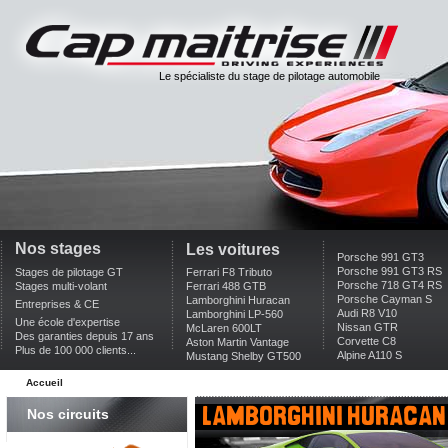
Le spécialiste du stage de pilotage automobile
Nos stages
Les voitures
Porsche 991 GT3
Porsche 991 GT3 RS
Stages de pilotage GT
Ferrari F8 Tributo
Porsche 718 GT4 RS
Stages multi-volant
Ferrari 488 GTB
Porsche Cayman S
Lamborghini Huracan
Entreprises & CE
Audi R8 V10
Lamborghini LP-560
Une école d'expertise
Nissan GTR
McLaren 600LT
Des garanties depuis 17 ans
Corvette C8
Aston Martin Vantage
Plus de 100 000 clients...
Alpine A110 S
Mustang Shelby GT500
Accueil
lamborghini huracan
Nos circuits