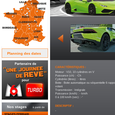
Planning des dates
CARACTÉRISTIQUES :
Moteur : V10, 10 cylindres en V
Puissance (ch) : -Ch
Cylindrée (litres) : - litres
Boite : Boite automatique ou séquentielle 6 rapp
volant
Transmission : Intégrale
Puissance (km/h) : - km/h
0 à 100 km/h (sec) : -’
DESCRIPTIF :
Nos stages
à partir de
-
STAGES FERRARI