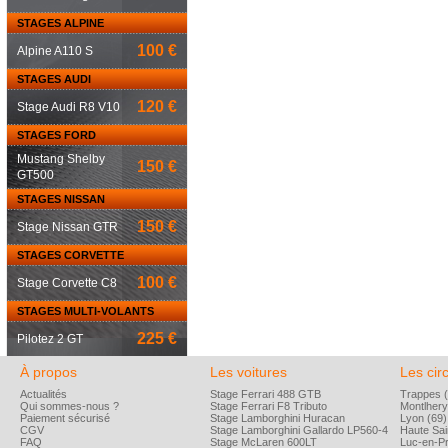
STAGES ALPINE
100 €
Alpine A110 S
STAGES AUDI
120 €
Stage Audi R8 V10
STAGES FORD
Mustang Shelby
150 €
GT500
STAGES NISSAN
150 €
Stage Nissan GTR
STAGES CORVETTE
100 €
Stage Corvette C8
STAGES MULTI-VOLANTS
225 €
Pilotez 2 GT
À propos
Les voitures
Les circ
Actualités
Stage Ferrari 488 GTB
Trappes (
Qui sommes-nous ?
Stage Ferrari F8 Tributo
Montlhery
Paiement sécurisé
Stage Lamborghini Huracan
Lyon (69)
CGV
Stage Lamborghini Gallardo LP560-4
Haute Sai
FAQ
Stage McLaren 600LT
Luc-en-P