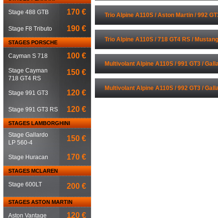
170 €
Stage 488 GTB
Trio Alpine A110S / Aston Martin / 992 GT
190 €
Stage F8 Tributo
Trio Alpine A110S / 718 GT4 RS / Mustan
STAGES PORSCHE
100 €
Cayman S 718
Multivolant Alpine A110S / 991 GT3 / Gall
Stage Cayman
150 €
718 GT4 RS
Ferrari 488
Multivolant Alpine A110S / 992 GT3 / Gall
120 €
Stage 991 GT3
Ferrari 488
120 €
Stage 991 GT3 RS
STAGES LAMBORGHINI
Stage Gallardo
150 €
LP 560-4
170 €
Stage Huracan
STAGES MCLAREN
Stage 600LT
200 €
STAGES ASTON MARTIN
120 €
Aston Vantage