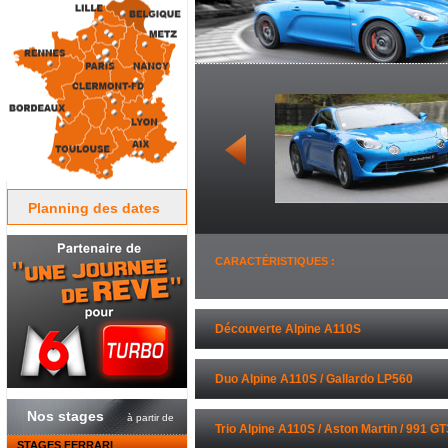
Planning des dates
CARACTÉRISTIQUES :
Découverte Alpine A110S
Duo Alpine A110S / Gallardo LP560
Nos stages
à partir de
Trio Alpine A110S / Aston Martin / 991 GT
STAGES FERRARI