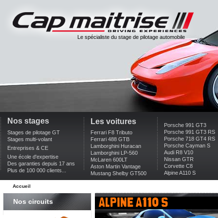
Le spécialiste du stage de pilotage automobile
Nos stages
Les voitures
Porsche 991 GT3
Porsche 991 GT3 RS
Stages de pilotage GT
Ferrari F8 Tributo
Porsche 718 GT4 RS
Stages multi-volant
Ferrari 488 GTB
Porsche Cayman S
Lamborghini Huracan
Entreprises & CE
Audi R8 V10
Lamborghini LP-560
Une école d'expertise
Nissan GTR
McLaren 600LT
Des garanties depuis 17 ans
Corvette C8
Aston Martin Vantage
Plus de 100 000 clients...
Alpine A110 S
Mustang Shelby GT500
Accueil
alpine a110 s
Nos circuits