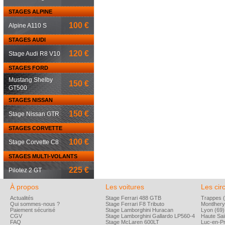
STAGES ALPINE
100 €
Alpine A110 S
STAGES AUDI
120 €
Stage Audi R8 V10
STAGES FORD
Mustang Shelby
150 €
GT500
STAGES NISSAN
150 €
Stage Nissan GTR
STAGES CORVETTE
100 €
Stage Corvette C8
STAGES MULTI-VOLANTS
225 €
Pilotez 2 GT
À propos
Les voitures
Les circ
Actualités
Stage Ferrari 488 GTB
Trappes (
Qui sommes-nous ?
Stage Ferrari F8 Tributo
Montlhery
Paiement sécurisé
Stage Lamborghini Huracan
Lyon (69)
CGV
Stage Lamborghini Gallardo LP560-4
Haute Sai
FAQ
Stage McLaren 600LT
Luc-en-P