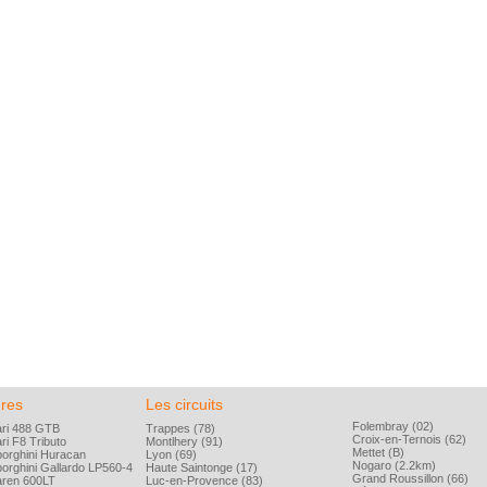
ures
Les circuits
Folembray (02)
ari 488 GTB
Trappes (78)
Croix-en-Ternois (62)
ri F8 Tributo
Montlhery (91)
Mettet (B)
orghini Huracan
Lyon (69)
Nogaro (2.2km)
orghini Gallardo LP560-4
Haute Saintonge (17)
Grand Roussillon (66)
aren 600LT
Luc-en-Provence (83)