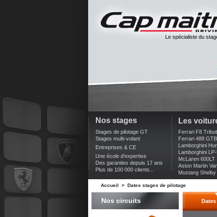
Le spécialiste du stag
Nos stages
Les voitur
Stages de pilotage GT
Ferrari F8 Tribu
Stages multi-volant
Ferrari 488 GTB
Lamborghini Hu
Entreprises & CE
Lamborghini LP
Une école d'expertise
McLaren 600LT
Des garanties depuis 17 ans
Aston Martin Va
Plus de 100 000 clients...
Mustang Shelb
Accueil
>
Dates stages de pilotage
Nos circuits
Dates