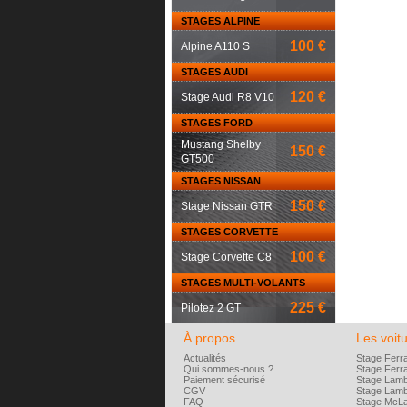
STAGES ALPINE
100 €
Alpine A110 S
STAGES AUDI
120 €
Stage Audi R8 V10
STAGES FORD
Mustang Shelby
150 €
GT500
STAGES NISSAN
150 €
Stage Nissan GTR
STAGES CORVETTE
100 €
Stage Corvette C8
STAGES MULTI-VOLANTS
225 €
Pilotez 2 GT
À propos
Les voit
Actualités
Stage Ferr
Qui sommes-nous ?
Stage Ferra
Paiement sécurisé
Stage Lamb
CGV
Stage Lamb
FAQ
Stage McL