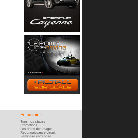
En savoir +
Tous nos stages
Promotions
Les dates des stages
Reconnaissance circuit
Séminaire entreprise