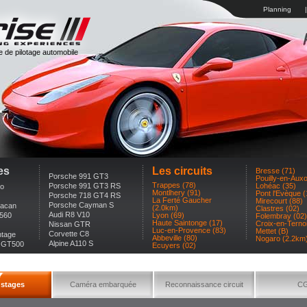
Planning
|
e de pilotage automobile
es
Les circuits
Bresse (71)
Porsche 991 GT3
Pouilly-en-Auxo
Trappes (78)
Porsche 991 GT3 RS
Lohéac (35)
to
Montlhery (91)
Pont l'Evèque (
Porsche 718 GT4 RS
La Ferté Gaucher
Mirecourt (88)
Porsche Cayman S
racan
(2.0km)
Clastres (02)
Audi R8 V10
-560
Lyon (69)
Folembray (02)
Haute Saintonge (17)
Croix-en-Ternoi
Nissan GTR
Luc-en-Provence (83)
Mettet (B)
Corvette C8
ntage
Abbeville (80)
Nogaro (2.2km
Alpine A110 S
y GT500
Ecuyers (02)
 stages
Caméra embarquée
Reconnaissance circuit
C