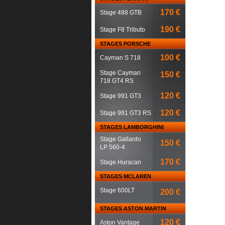
170 €
Stage 488 GTB
190 €
Stage F8 Tributo
STAGES PORSCHE
100 €
Cayman S 718
Stage Cayman
150 €
718 GT4 RS
120 €
Stage 991 GT3
120 €
Stage 991 GT3 RS
STAGES LAMBORGHINI
Stage Gallardo
150 €
LP 560-4
170 €
Stage Huracan
STAGES MCLAREN
Stage 600LT
200 €
STAGES ASTON MARTIN
120 €
Aston Vantage