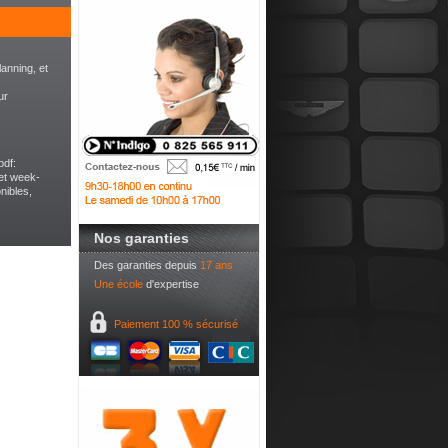
anning, et
ur
pdf:
et week-
nibles,
Nos garanties
Des garanties depuis
17 ans
Une école
d'expertise
Paiement
100 % sécurisé