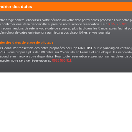
ndrier des dates
otre stage acheté, choisissez votre période ou votre date parmi celles proposées sur notre pl
s confirmer ensuite la disponibilité auprès de notre service réservation. Tél :
0825 565 911
.
recommandons de retenir votre date de stage au plus tard dans les 8 mois après l'achat po
 d'un choix de dates qui répondra au mieux à vos disponibilités et vos souhaits.
rier des dates de stage de pilotage
z consulter l'ensemble des dates proposées par Cap MAITRISE sur le planning en version 
SE vous propose plus de 300 dates sur 25 circuits en France et en Belgique, les vendredi 
épondre au mieux à votre disponibilité. Pour toute réservation et précision sur les dates dispo
ontacter notre service réservation au
0825 565 911
.