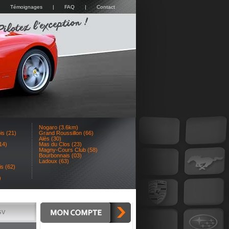
Témoignages
|
FAQ
|
Contact
Nogaro (3.6km)
is (21)
Grand Roussillon (66)
Alès (30)
14)
Mas du Clos (23)
Magny-Cours Club (58)
Bourbonnais (03)
Ladoux (63)
s (62)
)
GV