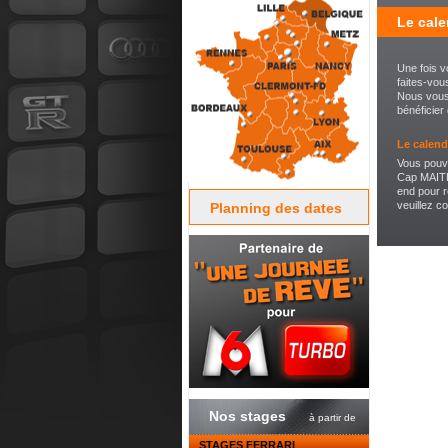
Le cale
Une fois v
faites-vou
Nous vous 
bénéficier
Le calend
Vous pouve
Cap MAITRI
end pour r
veuillez c
Planning des dates
Nos stages
à partir de
STAGES FERRARI